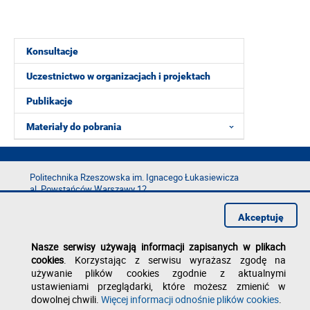
Konsultacje
Uczestnictwo w organizacjach i projektach
Publikacje
Materiały do pobrania
Politechnika Rzeszowska im. Ignacego Łukasiewicza
al. Powstańców Warszawy 12
35-029 Rzeszów
Akceptuję
tel.: +48 17 865 11 00
fax: +48 17 854 12 60
Nasze serwisy używają informacji zapisanych w plikach
e-mail:
kancelaria@prz.edu.pl
cookies
. Korzystając z serwisu wyrażasz zgodę na
Deklaracja dostępności
używanie plików cookies zgodnie z aktualnymi
Polityka prywatności
ustawieniami przeglądarki, które możesz zmienić w
Zgłoś błąd na stronie
dowolnej chwili.
Więcej informacji odnośnie plików cookies
.